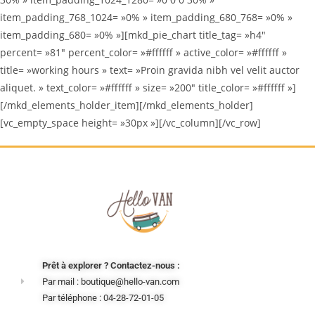
item_padding_768_1024= »0% » item_padding_680_768= »0% »
item_padding_680= »0% »][mkd_pie_chart title_tag= »h4″
percent= »81″ percent_color= »#ffffff » active_color= »#ffffff »
title= »working hours » text= »Proin gravida nibh vel velit auctor
aliquet. » text_color= »#ffffff » size= »200″ title_color= »#ffffff »]
[/mkd_elements_holder_item][/mkd_elements_holder]
[vc_empty_space height= »30px »][/vc_column][/vc_row]
Prêt à explorer ? Contactez-nous :
Par mail : boutique@hello-van.com
Par téléphone : 04-28-72-01-05