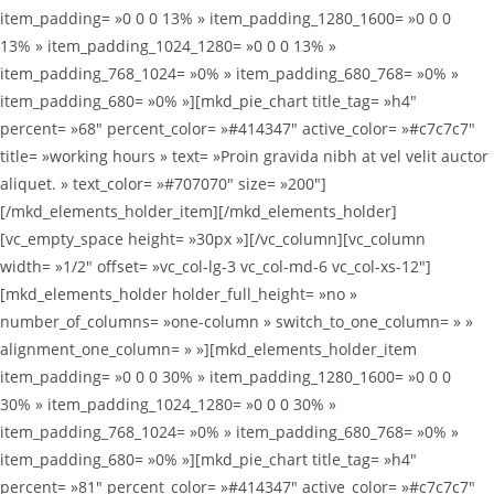
item_padding= »0 0 0 13% » item_padding_1280_1600= »0 0 0
13% » item_padding_1024_1280= »0 0 0 13% »
item_padding_768_1024= »0% » item_padding_680_768= »0% »
item_padding_680= »0% »][mkd_pie_chart title_tag= »h4″
percent= »68″ percent_color= »#414347″ active_color= »#c7c7c7″
title= »working hours » text= »Proin gravida nibh at vel velit auctor
aliquet. » text_color= »#707070″ size= »200″]
[/mkd_elements_holder_item][/mkd_elements_holder]
[vc_empty_space height= »30px »][/vc_column][vc_column
width= »1/2″ offset= »vc_col-lg-3 vc_col-md-6 vc_col-xs-12″]
[mkd_elements_holder holder_full_height= »no »
number_of_columns= »one-column » switch_to_one_column= » »
alignment_one_column= » »][mkd_elements_holder_item
item_padding= »0 0 0 30% » item_padding_1280_1600= »0 0 0
30% » item_padding_1024_1280= »0 0 0 30% »
item_padding_768_1024= »0% » item_padding_680_768= »0% »
item_padding_680= »0% »][mkd_pie_chart title_tag= »h4″
percent= »81″ percent_color= »#414347″ active_color= »#c7c7c7″