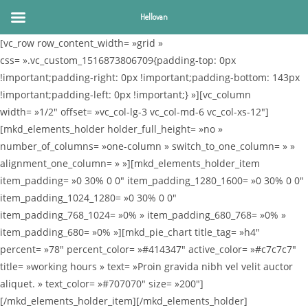
Hellovan
[vc_row row_content_width= »grid »
css= ».vc_custom_1516873806709{padding-top: 0px
!important;padding-right: 0px !important;padding-bottom: 143px
!important;padding-left: 0px !important;} »][vc_column
width= »1/2″ offset= »vc_col-lg-3 vc_col-md-6 vc_col-xs-12″]
[mkd_elements_holder holder_full_height= »no »
number_of_columns= »one-column » switch_to_one_column= » »
alignment_one_column= » »][mkd_elements_holder_item
item_padding= »0 30% 0 0″ item_padding_1280_1600= »0 30% 0 0″
item_padding_1024_1280= »0 30% 0 0″
item_padding_768_1024= »0% » item_padding_680_768= »0% »
item_padding_680= »0% »][mkd_pie_chart title_tag= »h4″
percent= »78″ percent_color= »#414347″ active_color= »#c7c7c7″
title= »working hours » text= »Proin gravida nibh vel velit auctor
aliquet. » text_color= »#707070″ size= »200″]
[/mkd_elements_holder_item][/mkd_elements_holder]