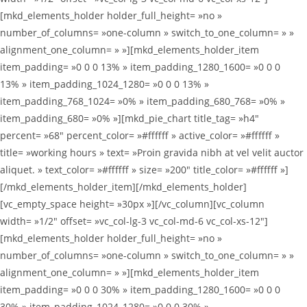
[mkd_elements_holder holder_full_height= »no »
number_of_columns= »one-column » switch_to_one_column= » »
alignment_one_column= » »][mkd_elements_holder_item
item_padding= »0 0 0 13% » item_padding_1280_1600= »0 0 0
13% » item_padding_1024_1280= »0 0 0 13% »
item_padding_768_1024= »0% » item_padding_680_768= »0% »
item_padding_680= »0% »][mkd_pie_chart title_tag= »h4″
percent= »68″ percent_color= »#ffffff » active_color= »#ffffff »
title= »working hours » text= »Proin gravida nibh at vel velit auctor
aliquet. » text_color= »#ffffff » size= »200″ title_color= »#ffffff »]
[/mkd_elements_holder_item][/mkd_elements_holder]
[vc_empty_space height= »30px »][/vc_column][vc_column
width= »1/2″ offset= »vc_col-lg-3 vc_col-md-6 vc_col-xs-12″]
[mkd_elements_holder holder_full_height= »no »
number_of_columns= »one-column » switch_to_one_column= » »
alignment_one_column= » »][mkd_elements_holder_item
item_padding= »0 0 0 30% » item_padding_1280_1600= »0 0 0
30% » item_padding_1024_1280= »0 0 0 30% »