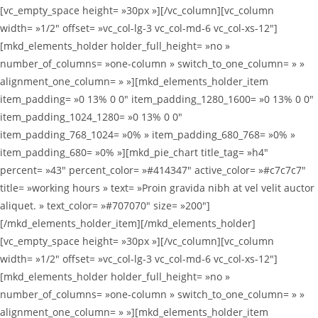
[vc_empty_space height= »30px »][/vc_column][vc_column
width= »1/2″ offset= »vc_col-lg-3 vc_col-md-6 vc_col-xs-12″]
[mkd_elements_holder holder_full_height= »no »
number_of_columns= »one-column » switch_to_one_column= » »
alignment_one_column= » »][mkd_elements_holder_item
item_padding= »0 13% 0 0″ item_padding_1280_1600= »0 13% 0 0″
item_padding_1024_1280= »0 13% 0 0″
item_padding_768_1024= »0% » item_padding_680_768= »0% »
item_padding_680= »0% »][mkd_pie_chart title_tag= »h4″
percent= »43″ percent_color= »#414347″ active_color= »#c7c7c7″
title= »working hours » text= »Proin gravida nibh at vel velit auctor
aliquet. » text_color= »#707070″ size= »200″]
[/mkd_elements_holder_item][/mkd_elements_holder]
[vc_empty_space height= »30px »][/vc_column][vc_column
width= »1/2″ offset= »vc_col-lg-3 vc_col-md-6 vc_col-xs-12″]
[mkd_elements_holder holder_full_height= »no »
number_of_columns= »one-column » switch_to_one_column= » »
alignment_one_column= » »][mkd_elements_holder_item