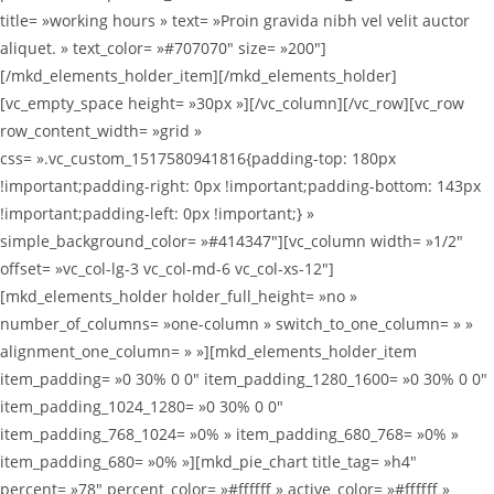
title= »working hours » text= »Proin gravida nibh vel velit auctor
aliquet. » text_color= »#707070″ size= »200″]
[/mkd_elements_holder_item][/mkd_elements_holder]
[vc_empty_space height= »30px »][/vc_column][/vc_row][vc_row
row_content_width= »grid »
css= ».vc_custom_1517580941816{padding-top: 180px
!important;padding-right: 0px !important;padding-bottom: 143px
!important;padding-left: 0px !important;} »
simple_background_color= »#414347″][vc_column width= »1/2″
offset= »vc_col-lg-3 vc_col-md-6 vc_col-xs-12″]
[mkd_elements_holder holder_full_height= »no »
number_of_columns= »one-column » switch_to_one_column= » »
alignment_one_column= » »][mkd_elements_holder_item
item_padding= »0 30% 0 0″ item_padding_1280_1600= »0 30% 0 0″
item_padding_1024_1280= »0 30% 0 0″
item_padding_768_1024= »0% » item_padding_680_768= »0% »
item_padding_680= »0% »][mkd_pie_chart title_tag= »h4″
percent= »78″ percent_color= »#ffffff » active_color= »#ffffff »