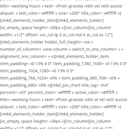
title= »working hours » text= »Proin gravida nibh vel velit auctor
aliquet. » text_color= »#ffffff » size= »200″ title_color= »#ffffff »]
[/mkd_elements_holder_item][/mkd_elements_holder]
[vc_empty_space height= »30px »][/vc_column][vc_column
width= »1/2″ offset= »vc_col-lg-3 vc_col-md-6 vc_col-xs-12″]
[mkd_elements_holder holder_full_height= »no »
number_of_columns= »one-column » switch_to_one_column= » »
alignment_one_column= » »][mkd_elements_holder_item
item_padding= »0 13% 0 0″ item_padding_1280_1600= »0 13% 0 0″
item_padding_1024_1280= »0 13% 0 0″
item_padding_768_1024= »0% » item_padding_680_768= »0% »
item_padding_680= »0% »][mkd_pie_chart title_tag= »h4″
percent= »43″ percent_color= »#ffffff » active_color= »#ffffff »
title= »working hours » text= »Proin gravida nibh at vel velit auctor
aliquet. » text_color= »#ffffff » size= »200″ title_color= »#ffffff »]
[/mkd_elements_holder_item][/mkd_elements_holder]
[vc_empty_space height= »30px »][/vc_column][vc_column
width= »1/2″ offset= »vc_col-lg-3 vc_col-md-6 vc_col-xs-12″]